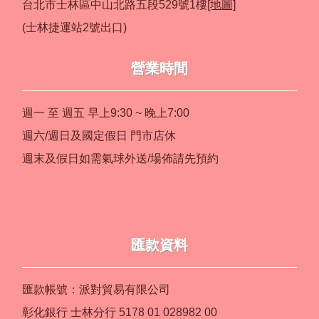
台北市士林區中山北路五段529號1樓
[地圖]
(士林捷運站2號出口)
營業時間
週一 至 週五 早上9:30 ~ 晚上7:00
週六/週日及國定假日 門市店休
週末及假日如需氣球外送/場佈請先預約
匯款資料
匯款帳號：派對貿易有限公司
彰化銀行 士林分行 5178 01 028982 00