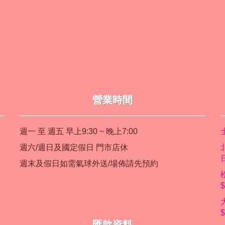
營業時間
週一 至 週五 早上9:30 ~ 晚上7:00
週六/週日及國定假日 門市店休
週末及假日如需氣球外送/場佈請先預約
匯款資料