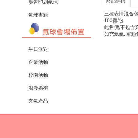
商品詳情
廣告印刷氣球
三種表情混合
氣球書籍
100顆/包
此售價,不包含
如充氦氣, 單顆
生日派對
企業活動
校園活動
浪漫婚禮
充氣產品