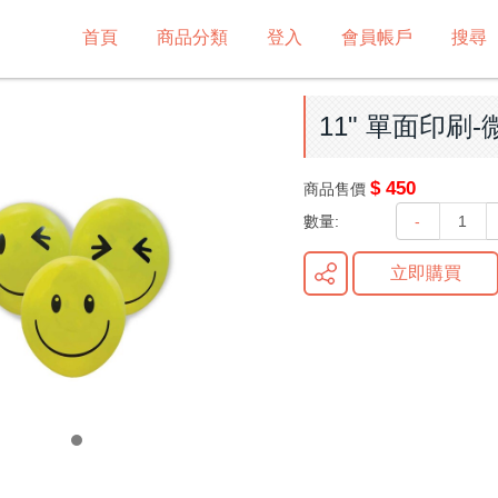
首頁
商品分類
登入
會員帳戶
搜尋
11" 單面印刷-微
$ 450
商品售價
數量:
-
立即購買