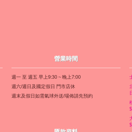
營業時間
週一 至 週五 早上9:30 ~ 晚上7:00
週六/週日及國定假日 門市店休
週末及假日如需氣球外送/場佈請先預約
匯款資料