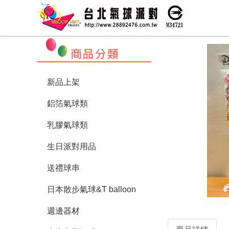
新品上架
鋁箔氣球類
乳膠氣球類
生日派對用品
送禮球串
日本散步氣球&T balloon
週邊器材