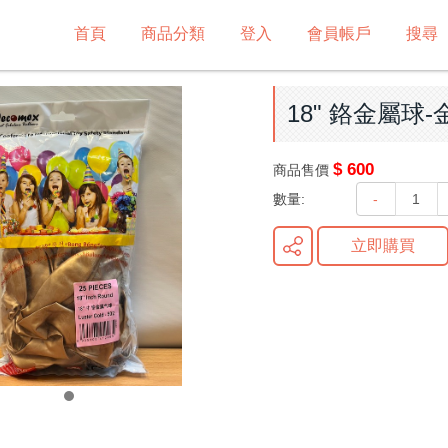
首頁
商品分類
登入
會員帳戶
搜尋
18" 鉻金屬球-金色
$ 600
商品售價
數量:
-
立即購買