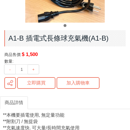
A1-B 插電式長條球充氣機(A1-B)
$ 1,500
商品售價
數量:
-
+
立即購買
加入購物車
商品詳情
**本機要插電使用, 無定量功能
**附割刀 / 無提袋
**充氣速度快. 可大量/長時間充氣使用