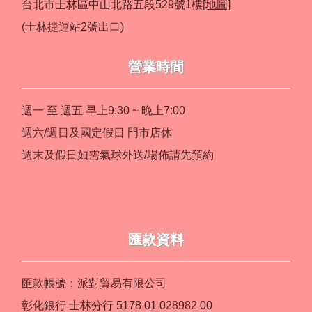
台北市士林區中山北路五段529號1樓
[地圖]
(士林捷運站2號出口)
營業時間
週一 至 週五 早上9:30 ~ 晚上7:00
週六/週日及國定假日 門市店休
週末及假日如需氣球外送/場佈請先預約
匯款資料
匯款帳號：派對貿易有限公司
彰化銀行 士林分行 5178 01 028982 00