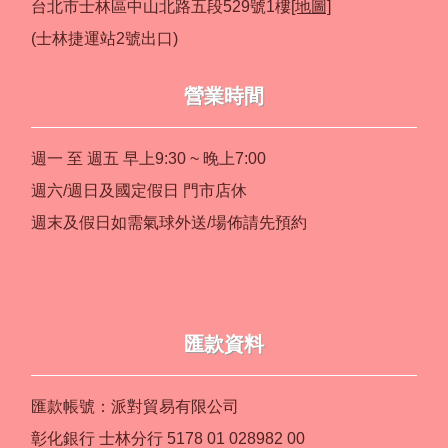
台北市士林區中山北路五段529號1樓
[地圖]
(士林捷運站2號出口)
營業時間
週一 至 週五 早上9:30 ~ 晚上7:00
週六/週日及國定假日 門市店休
週末及假日如需氣球外送/場佈請先預約
匯款資料
匯款帳號：派對貿易有限公司
彰化銀行 士林分行 5178 01 028982 00