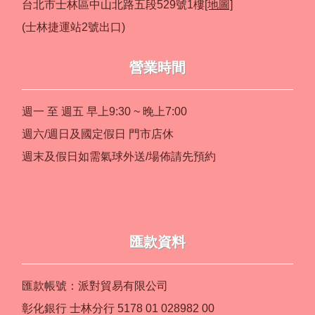
台北市士林區中山北路五段529號1樓
[地圖]
(士林捷運站2號出口)
營業時間
週一 至 週五 早上9:30 ~ 晚上7:00
週六/週日及國定假日 門市店休
週末及假日如需氣球外送/場佈請先預約
匯款資料
匯款帳號：派對貿易有限公司
彰化銀行 士林分行 5178 01 028982 00